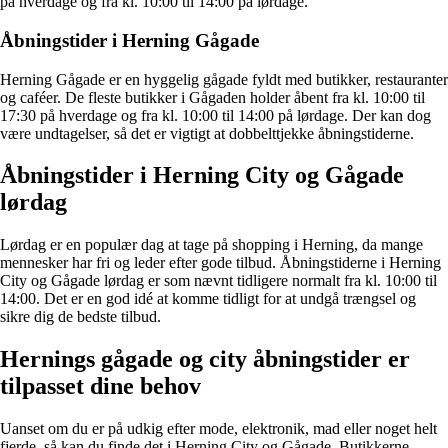
på hverdage og fra kl. 10:00 til 14:00 på lørdage.
Åbningstider i Herning Gågade
Herning Gågade er en hyggelig gågade fyldt med butikker, restauranter
og caféer. De fleste butikker i Gågaden holder åbent fra kl. 10:00 til
17:30 på hverdage og fra kl. 10:00 til 14:00 på lørdage. Der kan dog
være undtagelser, så det er vigtigt at dobbelttjekke åbningstiderne.
Åbningstider i Herning City og Gågade
lørdag
Lørdag er en populær dag at tage på shopping i Herning, da mange
mennesker har fri og leder efter gode tilbud. Åbningstiderne i Herning
City og Gågade lørdag er som nævnt tidligere normalt fra kl. 10:00 til
14:00. Det er en god idé at komme tidligt for at undgå trængsel og
sikre dig de bedste tilbud.
Hernings gågade og city åbningstider er
tilpasset dine behov
Uanset om du er på udkig efter mode, elektronik, mad eller noget helt
fjerde, så kan du finde det i Herning City og Gågade. Butikkerne