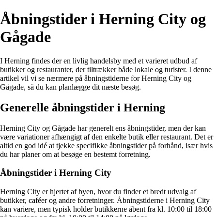
Åbningstider i Herning City og
Gågade
I Herning findes der en livlig handelsby med et varieret udbud af
butikker og restauranter, der tiltrækker både lokale og turister. I denne
artikel vil vi se nærmere på åbningstiderne for Herning City og
Gågade, så du kan planlægge dit næste besøg.
Generelle åbningstider i Herning
Herning City og Gågade har generelt ens åbningstider, men der kan
være variationer afhængigt af den enkelte butik eller restaurant. Det er
altid en god idé at tjekke specifikke åbningstider på forhånd, især hvis
du har planer om at besøge en bestemt forretning.
Åbningstider i Herning City
Herning City er hjertet af byen, hvor du finder et bredt udvalg af
butikker, caféer og andre forretninger. Åbningstiderne i Herning City
kan variere, men typisk holder butikkerne åbent fra kl. 10:00 til 18:00