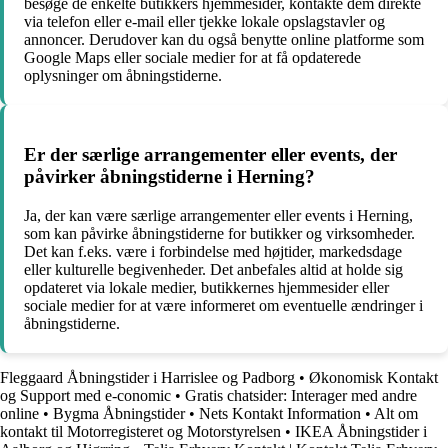
besøge de enkelte butikkers hjemmesider, kontakte dem direkte
via telefon eller e-mail eller tjekke lokale opslagstavler og
annoncer. Derudover kan du også benytte online platforme som
Google Maps eller sociale medier for at få opdaterede
oplysninger om åbningstiderne.
Er der særlige arrangementer eller events, der
påvirker åbningstiderne i Herning?
Ja, der kan være særlige arrangementer eller events i Herning,
som kan påvirke åbningstiderne for butikker og virksomheder.
Det kan f.eks. være i forbindelse med højtider, markedsdage
eller kulturelle begivenheder. Det anbefales altid at holde sig
opdateret via lokale medier, butikkernes hjemmesider eller
sociale medier for at være informeret om eventuelle ændringer i
åbningstiderne.
Fleggaard Åbningstider i Harrislee og Padborg
•
Økonomisk Kontakt
og Support med e-conomic
•
Gratis chatsider: Interager med andre
online
•
Bygma Åbningstider
•
Nets Kontakt Information
•
Alt om
kontakt til Motorregisteret og Motorstyrelsen
•
IKEA Åbningstider i