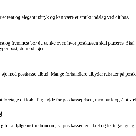
r et rent og elegant udtryk og kan være et smukt indslag ved dit hus.
Først og fremmest bør du tænke over, hvor postkassen skal placeres. Ska
typer post, du modtager.
 øje med postkasse tilbud. Mange forhandlere tilbyder rabatter på postkas
l at foretage dit køb. Tag højde for postkasseprisen, men husk også at væl
g
g for at følge instruktionerne, så postkassen er sikret og let tilgængelig