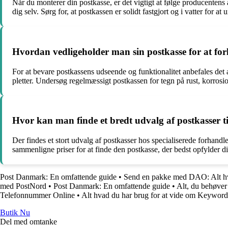
Når du monterer din postkasse, er det vigtigt at følge producentens a
dig selv. Sørg for, at postkassen er solidt fastgjort og i vatter for
Hvordan vedligeholder man sin postkasse for at for
For at bevare postkassens udseende og funktionalitet anbefales det
pletter. Undersøg regelmæssigt postkassen for tegn på rust, korrosio
Hvor kan man finde et bredt udvalg af postkasser til
Der findes et stort udvalg af postkasser hos specialiserede forhand
sammenligne priser for at finde den postkasse, der bedst opfylder 
Post Danmark: En omfattende guide
•
Send en pakke med DAO: Alt hv
med PostNord
•
Post Danmark: En omfattende guide
•
Alt, du behøver
Telefonnummer Online
•
Alt hvad du har brug for at vide om Keyword
Butik Nu
Del med omtanke