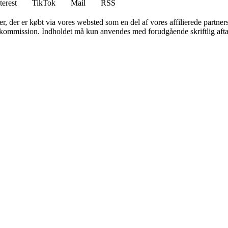
terest
TikTok
Mail
RSS
ter, der er købt via vores websted som en del af vores affilierede partne
få kommission. Indholdet må kun anvendes med forudgående skriftlig afta