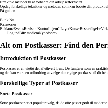
Effektive metoder til at forbedre din arbejdseffektivitet
Opdag forskellige teknikker og metoder, som kan booste din produktivi
Få guiden
Butik Nu
Kategorier
Reklame
Events
Revision
Kontor
Lejemål
Lager
Kurser
Beskæftigelse
Vir
Log ind
Bliv medlem
Nyhedsbrev
Alt om Postkasser: Find den Perf
Introduktion til Postkasser
Postkasser er en vigtig del af ethvert hjem. De fungerer som en praktisk
og det kan være en udfordring at vælge den rigtige postkasse til dit beh
Forskellige Typer af Postkasser
Sorte Postkasser
Sorte postkasser er et populært valg, da de ofte passer godt til moderne h