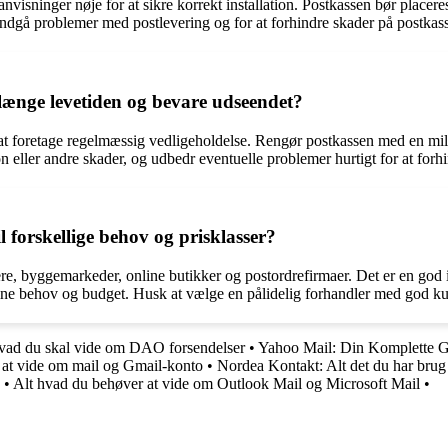
nvisninger nøje for at sikre korrekt installation. Postkassen bør placere
 at undgå problemer med postlevering og for at forhindre skader på postkas
længe levetiden og bevare udseendet?
 at foretage regelmæssig vedligeholdelse. Rengør postkassen med en mil
n eller andre skader, og udbedr eventuelle problemer hurtigt for at forhi
 forskellige behov og prisklasser?
lere, byggemarkeder, online butikker og postordrefirmaer. Det er en god
dine behov og budget. Husk at vælge en pålidelig forhandler med god ku
ad du skal vide om DAO forsendelser
•
Yahoo Mail: Din Komplette Gu
 at vide om mail og Gmail-konto
•
Nordea Kontakt: Alt det du har brug 
•
Alt hvad du behøver at vide om Outlook Mail og Microsoft Mail
•