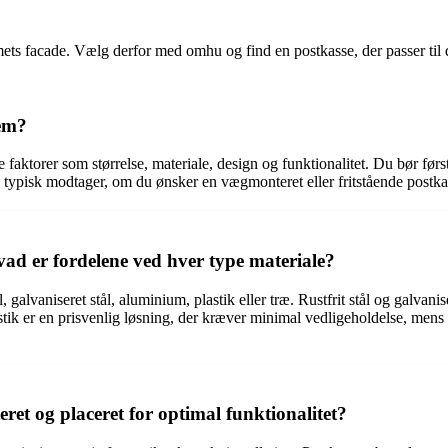
ets facade. Vælg derfor med omhu og find en postkasse, der passer til d
jem?
je faktorer som størrelse, materiale, design og funktionalitet. Du bør før
 typisk modtager, om du ønsker en vægmonteret eller fritstående postka
hvad er fordelene ved hver type materiale?
ål, galvaniseret stål, aluminium, plastik eller træ. Rustfrit stål og galv
astik er en prisvenlig løsning, der kræver minimal vedligeholdelse, men
et og placeret for optimal funktionalitet?