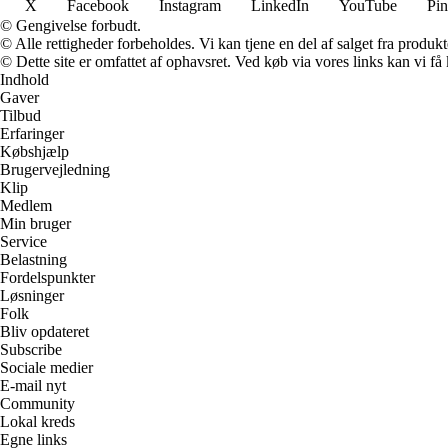
X
Facebook
Instagram
LinkedIn
YouTube
Pin
© Gengivelse forbudt.
© Alle rettigheder forbeholdes. Vi kan tjene en del af salget fra produk
© Dette site er omfattet af ophavsret. Ved køb via vores links kan vi 
Indhold
Gaver
Tilbud
Erfaringer
Købshjælp
Brugervejledning
Klip
Medlem
Min bruger
Service
Belastning
Fordelspunkter
Løsninger
Folk
Bliv opdateret
Subscribe
Sociale medier
E-mail nyt
Community
Lokal kreds
Egne links