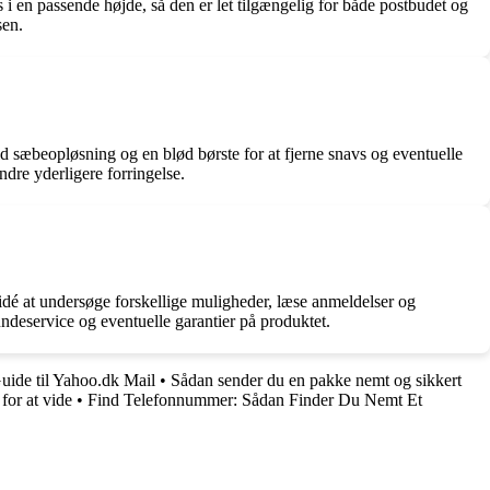
s i en passende højde, så den er let tilgængelig for både postbudet og
sen.
d sæbeopløsning og en blød børste for at fjerne snavs og eventuelle
ndre yderligere forringelse.
 idé at undersøge forskellige muligheder, læse anmeldelser og
ndeservice og eventuelle garantier på produktet.
ide til Yahoo.dk Mail
•
Sådan sender du en pakke nemt og sikkert
for at vide
•
Find Telefonnummer: Sådan Finder Du Nemt Et