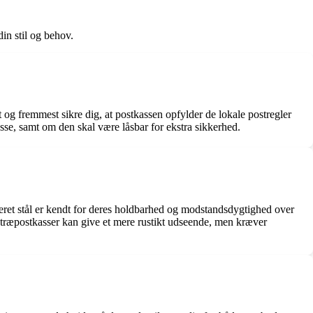
in stil og behov.
st og fremmest sikre dig, at postkassen opfylder de lokale postregler
sse, samt om den skal være låsbar for ekstra sikkerhed.
aniseret stål er kendt for deres holdbarhed og modstandsdygtighed over
s træpostkasser kan give et mere rustikt udseende, men kræver