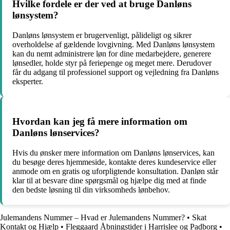
Hvilke fordele er der ved at bruge Danløns
lønsystem?
Danløns lønsystem er brugervenligt, pålideligt og sikrer
overholdelse af gældende lovgivning. Med Danløns lønsystem
kan du nemt administrere løn for dine medarbejdere, generere
lønsedler, holde styr på feriepenge og meget mere. Derudover
får du adgang til professionel support og vejledning fra Danløns
eksperter.
Hvordan kan jeg få mere information om
Danløns lønservices?
Hvis du ønsker mere information om Danløns lønservices, kan
du besøge deres hjemmeside, kontakte deres kundeservice eller
anmode om en gratis og uforpligtende konsultation. Danløn står
klar til at besvare dine spørgsmål og hjælpe dig med at finde
den bedste løsning til din virksomheds lønbehov.
Julemandens Nummer – Hvad er Julemandens Nummer?
•
Skat
Kontakt og Hjælp
•
Fleggaard Åbningstider i Harrislee og Padborg
•