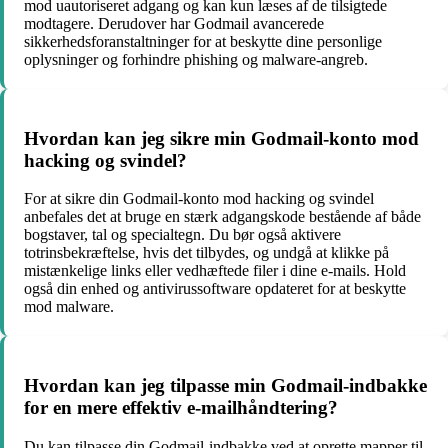
mod uautoriseret adgang og kan kun læses af de tilsigtede
modtagere. Derudover har Godmail avancerede
sikkerhedsforanstaltninger for at beskytte dine personlige
oplysninger og forhindre phishing og malware-angreb.
Hvordan kan jeg sikre min Godmail-konto mod
hacking og svindel?
For at sikre din Godmail-konto mod hacking og svindel
anbefales det at bruge en stærk adgangskode bestående af både
bogstaver, tal og specialtegn. Du bør også aktivere
totrinsbekræftelse, hvis det tilbydes, og undgå at klikke på
mistænkelige links eller vedhæftede filer i dine e-mails. Hold
også din enhed og antivirussoftware opdateret for at beskytte
mod malware.
Hvordan kan jeg tilpasse min Godmail-indbakke
for en mere effektiv e-mailhåndtering?
Du kan tilpasse din Godmail-indbakke ved at oprette mapper til