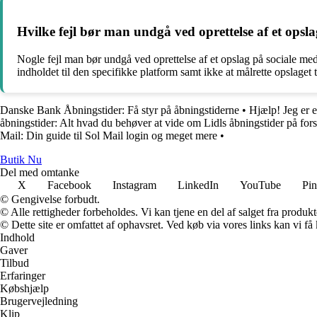
Hvilke fejl bør man undgå ved oprettelse af et opsla
Nogle fejl man bør undgå ved oprettelse af et opslag på sociale medi
indholdet til den specifikke platform samt ikke at målrette opslaget 
Danske Bank Åbningstider: Få styr på åbningstiderne
•
Hjælp! Jeg er 
åbningstider: Alt hvad du behøver at vide om Lidls åbningstider på fors
Mail: Din guide til Sol Mail login og meget mere
•
Butik Nu
Del med omtanke
X
Facebook
Instagram
LinkedIn
YouTube
Pin
© Gengivelse forbudt.
© Alle rettigheder forbeholdes. Vi kan tjene en del af salget fra produk
© Dette site er omfattet af ophavsret. Ved køb via vores links kan vi 
Indhold
Gaver
Tilbud
Erfaringer
Købshjælp
Brugervejledning
Klip