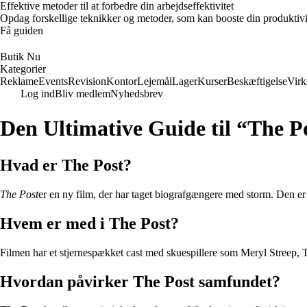
Effektive metoder til at forbedre din arbejdseffektivitet
Opdag forskellige teknikker og metoder, som kan booste din produktivi
Få guiden
Butik Nu
Kategorier
Reklame
Events
Revision
Kontor
Lejemål
Lager
Kurser
Beskæftigelse
Vir
Log ind
Bliv medlem
Nyhedsbrev
Den Ultimative Guide til “The P
Hvad er The Post?
The Post
er en ny film, der har taget biografgængere med storm. Den er 
Hvem er med i The Post?
Filmen har et stjernespækket cast med skuespillere som Meryl Streep, T
Hvordan påvirker The Post samfundet?