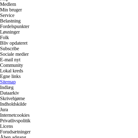
Medlem
Min bruger
Service
Belastning
Fordelspunkter
Løsninger
Folk
Bliv opdateret
Subscribe
Sociale medier
E-mail nyt
Community
Lokal kreds
Egne links
Sitemap
Indlæg
Dataarkiv
Skrivehjørne
Indholdskilde
Jura
Internetcookies
Privatlivspolitik
Licens
Forudsætninger
Åben adgang