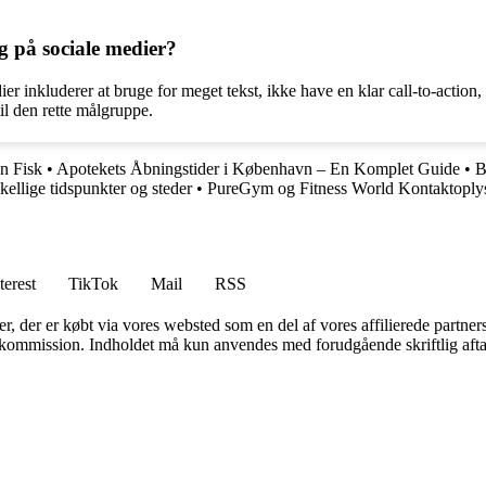
g på sociale medier?
er inkluderer at bruge for meget tekst, ikke have en klar call-to-action
til den rette målgruppe.
en Fisk
•
Apotekets Åbningstider i København – En Komplet Guide
•
B
kellige tidspunkter og steder
•
PureGym og Fitness World Kontaktoply
terest
TikTok
Mail
RSS
ter, der er købt via vores websted som en del af vores affilierede partne
få kommission. Indholdet må kun anvendes med forudgående skriftlig afta