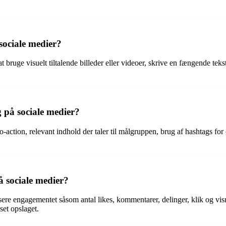
ociale medier?
 bruge visuelt tiltalende billeder eller videoer, skrive en fængende tekst
g på sociale medier?
to-action, relevant indhold der taler til målgruppen, brug af hashtags fo
å sociale medier?
sere engagementet såsom antal likes, kommentarer, delinger, klik og visn
set opslaget.