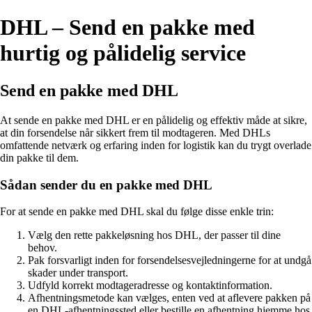
DHL – Send en pakke med
hurtig og pålidelig service
Send en pakke med DHL
At sende en pakke med DHL er en pålidelig og effektiv måde at sikre,
at din forsendelse når sikkert frem til modtageren. Med DHLs
omfattende netværk og erfaring inden for logistik kan du trygt overlade
din pakke til dem.
Sådan sender du en pakke med DHL
For at sende en pakke med DHL skal du følge disse enkle trin:
Vælg den rette pakkeløsning hos DHL, der passer til dine
behov.
Pak forsvarligt inden for forsendelsesvejledningerne for at undgå
skader under transport.
Udfyld korrekt modtageradresse og kontaktinformation.
Afhentningsmetode kan vælges, enten ved at aflevere pakken på
en DHL-afhentningssted eller bestille en afhentning hjemme hos