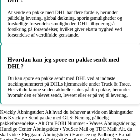
DHL?
At sende en pakke med DHL har flere fordele, herunder
pålidelig levering, global dækning, sporingsmuligheder og
forskellige forsendelsesmuligheder. DHL tilbyder også
forsikring på forsendelser, hvilket giver ekstra tryghed ved
forsendelse af værdifulde genstande.
Hvordan kan jeg spore en pakke sendt med
DHL?
Du kan spore en pakke sendt med DHL ved at indtaste
trackingnummeret på DHLs hjemmeside under Track & Trace.
Her vil du kunne se den aktuelle status på din pakke, herunder
hvornår den er blevet sendt, leveret eller er på vej til levering.
Kvickly Åbningstider: Alt hvad du behøver at vide om åbningstider
hos Kvickly
•
Send pakke med GLS: Nem og pålidelig
pakkeforsendelse
•
Alt Om EORI Nummer
•
Waves Åbningstider og
Hundige Center Åbningstider
•
YouSee Mail og TDC Mail: Alt, du
skal vide
•
Fleggaard Åbningstider i Harrislee og Padborg
•
E-mail