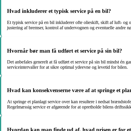
Hvad inkluderer et typisk service på en bil?
Et typisk service på en bil inkluderer ofte olieskift, skift af luft-
justering af bremser, kontrol af undervognen og eventuelle andre nø
Hvornår bør man få udført et service på sin bil?
Det anbefales generelt at få udført et service på sin bil mindst én g
serviceintervaller for at sikre optimal ydeevne og levetid for bilen.
Hvad kan konsekvenserne være af at springe et plan
At springe et planlagt service over kan resultere i nedsat brændstofe
Regelmæssig service er afgørende for at opretholde bilens driftssik
Hvordan kan man finde ud af, hvad prisen er for et 