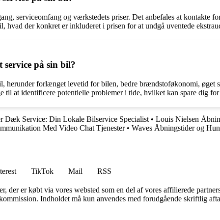
rgang, serviceomfang og værkstedets priser. Det anbefales at kontakte fo
il, hvad der konkret er inkluderet i prisen for at undgå uventede ekstraud
 service på sin bil?
n bil, herunder forlænget levetid for bilen, bedre brændstoføkonomi, øge
il at identificere potentielle problemer i tide, hvilket kan spare dig for
r Dæk Service: Din Lokale Bilservice Specialist
•
Louis Nielsen Åbning
mmunikation Med Video Chat Tjenester
•
Waves Åbningstider og Hund
terest
TikTok
Mail
RSS
ter, der er købt via vores websted som en del af vores affilierede partne
få kommission. Indholdet må kun anvendes med forudgående skriftlig afta