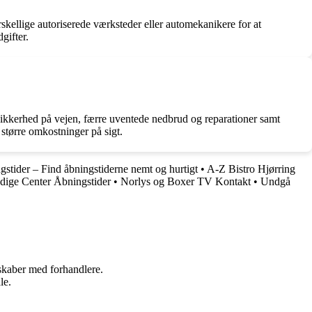
rskellige autoriserede værksteder eller automekanikere for at
gifter.
t sikkerhed på vejen, færre uventede nedbrud og reparationer samt
 større omkostninger på sigt.
stider – Find åbningstiderne nemt og hurtigt
•
A-Z Bistro Hjørring
ige Center Åbningstider
•
Norlys og Boxer TV Kontakt
•
Undgå
rskaber med forhandlere.
le.