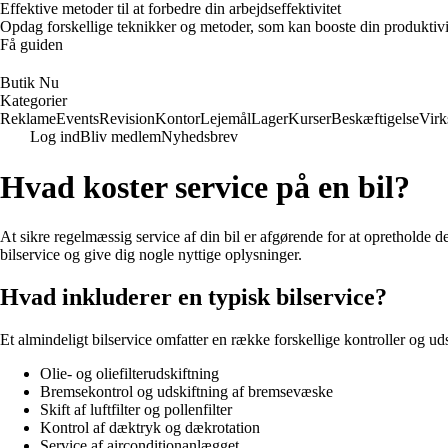
Effektive metoder til at forbedre din arbejdseffektivitet
Opdag forskellige teknikker og metoder, som kan booste din produktivi
Få guiden
Butik Nu
Kategorier
Reklame
Events
Revision
Kontor
Lejemål
Lager
Kurser
Beskæftigelse
Vir
Log ind
Bliv medlem
Nyhedsbrev
Hvad koster service på en bil?
At sikre regelmæssig service af din bil er afgørende for at opretholde d
bilservice og give dig nogle nyttige oplysninger.
Hvad inkluderer en typisk bilservice?
Et almindeligt bilservice omfatter en række forskellige kontroller og uds
Olie- og oliefilterudskiftning
Bremsekontrol og udskiftning af bremsevæske
Skift af luftfilter og pollenfilter
Kontrol af dæktryk og dækrotation
Service af airconditionanlægget