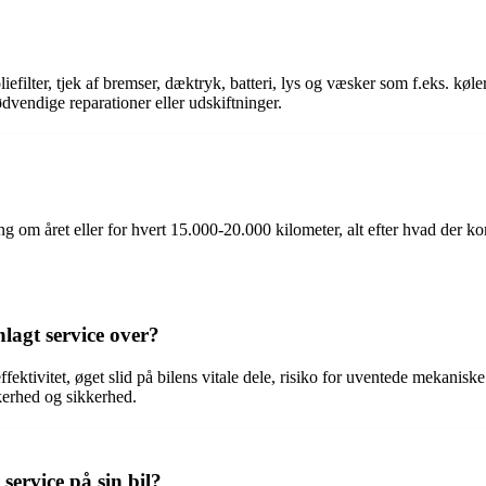
 og oliefilter, tjek af bremser, dæktryk, batteri, lys og væsker som f.eks
dvendige reparationer eller udskiftninger.
ang om året eller for hvert 15.000-20.000 kilometer, alt efter hvad der k
lagt service over?
ffektivitet, øget slid på bilens vitale dele, risiko for uventede mekanisk
kerhed og sikkerhed.
service på sin bil?