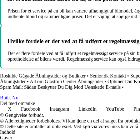
Prisen for et service på en bil kan variere afhængigt af bilmodel, å
indhente tilbud og sammenligne priser. Det er vigtigt at spørge ind t
Hvilke fordele er der ved at få udført et regelmæssigt
Der er flere fordele ved at få udført et regelmæssigt service på si
opretholdelse af bilens værdi. Regelmæssig service kan også bidrage t
Roskilde Gågade Åbningstider og Butikker
•
Senior.dk Kontakt
•
Supe
Åbningstider
•
Alt om Glostrup Center Åbningstider
•
Optimer Din Ko
Spam Mail: Sådan Beskytter Du Dig Mod Uønskede E-mails
•
Butik Nu
Del med omtanke
X
Facebook
Instagram
LinkedIn
YouTube
Pin
© Gengivelse forbudt.
© Alle rettigheder forbeholdes. Vi kan tjene en del af salget fra produk
© Dette site er omfattet af ophavsret. Ved køb via vores links kan vi 
Indhold
Gaver