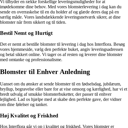
Vi tilbyder en række forskellige leveringsmuligheder for at
imødekomme dine behov. Med vores blomsterlevering i dag kan du
sende en overraskelse til en du holder af og glæde deres dag på en
særlig måde. Vores landsdækkende leveringsnetværk sikrer, at dine
blomster når frem sikkert og til tiden.
Bestil Nemt og Hurtigt
Det er nemt at bestille blomster til levering i dag hos Interflora. Besøg
vores hjemmeside, vælg den perfekte buket, angiv leveringsadressen
og betal sikkert online. Vi tager os af resten og leverer dine blomster
med omtanke og professionalisme.
Blomster til Enhver Anledning
Uanset om du ønsker at sende blomster til en fødselsdag, jubilæum,
bryllup, begravelse eller bare for at vise omsorg og kærlighed, har vi et
bredt udvalg af smukke blomsterbuketter, der passer til enhver
lejlighed. Lad os hjælpe med at skabe den perfekte gave, der vidner
om dine følelser og tanker.
Høj Kvalitet og Friskhed
Hos Interflora går vi op i kvalitet og friskhed. Vores blomster er