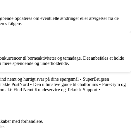
øbende opdateres om eventuelle ændringer eller afvigelser fra de
res følgere.
konkurrencer til børneaktiviteter og temadage. Det anbefales at holde
dnu mere spændende og underholdende.
nd nemt og hurtigt svar på dine spørgsmål
•
SuperBrugsen
ontakte PostNord
•
Den ultimative guide til chatforums
•
PureGym og
ntakt: Find Nemt Kundeservice og Teknisk Support
•
rskaber med forhandlere.
le.