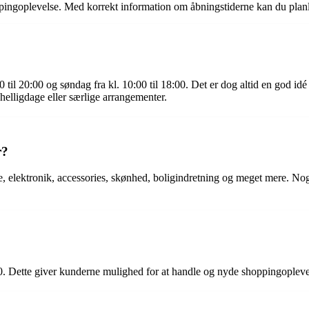
ppingoplevelse. Med korrekt information om åbningstiderne kan du planl
0 til 20:00 og søndag fra kl. 10:00 til 18:00. Det er dog altid en god id
elligdage eller særlige arrangementer.
r?
de, elektronik, accessories, skønhed, boligindretning og meget mere. N
0. Dette giver kunderne mulighed for at handle og nyde shoppingoplevel