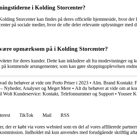
ingstiderne i Kolding Storcenter?
olding Storcenter kan findes på deres officielle hjemmeside, hvor der l
ter på sociale medier, hvor de ofte deler relevante oplysninger med de
r være opmærksom på i Kolding Storcenter?
viteter for deres kunder. Dette kan inkludere alt fra modevisninger og 
eret på kommende arrangementer, som kan gøre shoppingoplevelsen en
vad du behøver at vide om Porto Priser i 2023
•
Alm. Brand Kontakt: Fi
 – Nyheder, Analyser og Meget Mere
•
Alt du behøver at vide om at k
il Wolt Kundeservice: Kontakt, Telefonnummer og Support
•
Yousee Ko
terest
TikTok
Mail
RSS
ter, der er købt via vores websted som en del af vores affilierede partne
få kommission. Indholdet må kun anvendes med forudgående skriftlig afta