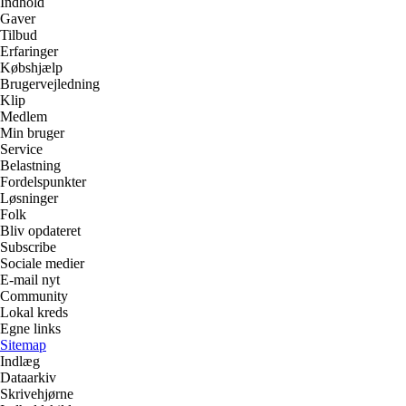
Indhold
Gaver
Tilbud
Erfaringer
Købshjælp
Brugervejledning
Klip
Medlem
Min bruger
Service
Belastning
Fordelspunkter
Løsninger
Folk
Bliv opdateret
Subscribe
Sociale medier
E-mail nyt
Community
Lokal kreds
Egne links
Sitemap
Indlæg
Dataarkiv
Skrivehjørne