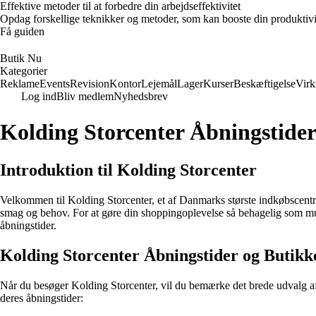
Effektive metoder til at forbedre din arbejdseffektivitet
Opdag forskellige teknikker og metoder, som kan booste din produktivi
Få guiden
Butik Nu
Kategorier
Reklame
Events
Revision
Kontor
Lejemål
Lager
Kurser
Beskæftigelse
Vir
Log ind
Bliv medlem
Nyhedsbrev
Kolding Storcenter Åbningstider
Introduktion til Kolding Storcenter
Velkommen til Kolding Storcenter, et af Danmarks største indkøbscentre 
smag og behov. For at gøre din shoppingoplevelse så behagelig som mulig
åbningstider.
Kolding Storcenter Åbningstider og Butikk
Når du besøger Kolding Storcenter, vil du bemærke det brede udvalg af 
deres åbningstider: