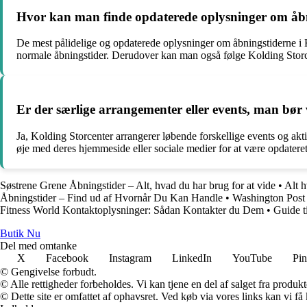
Hvor kan man finde opdaterede oplysninger om åbn
De mest pålidelige og opdaterede oplysninger om åbningstiderne i K
normale åbningstider. Derudover kan man også følge Kolding Storcen
Er der særlige arrangementer eller events, man bø
Ja, Kolding Storcenter arrangerer løbende forskellige events og akti
øje med deres hjemmeside eller sociale medier for at være opdat
Søstrene Grene Åbningstider – Alt, hvad du har brug for at vide
•
Alt h
Åbningstider – Find ud af Hvornår Du Kan Handle
•
Washington Post
Fitness World Kontaktoplysninger: Sådan Kontakter du Dem
•
Guide t
Butik Nu
Del med omtanke
X
Facebook
Instagram
LinkedIn
YouTube
Pin
© Gengivelse forbudt.
© Alle rettigheder forbeholdes. Vi kan tjene en del af salget fra produk
© Dette site er omfattet af ophavsret. Ved køb via vores links kan vi 