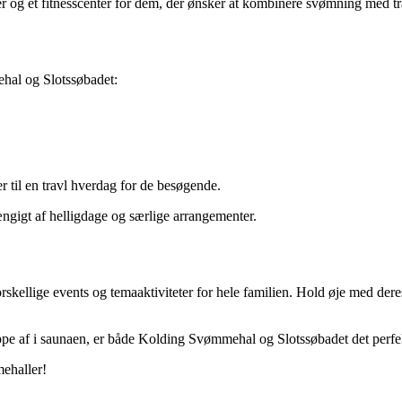
aer og et fitnesscenter for dem, der ønsker at kombinere svømning med t
hal og Slotssøbadet:
 til en travl hverdag for de besøgende.
hængigt af helligdage og særlige arrangementer.
ellige events og temaaktiviteter for hele familien. Hold øje med dere
ppe af i saunaen, er både Kolding Svømmehal og Slotssøbadet det perfek
ehaller!