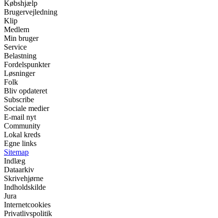
Købshjælp
Brugervejledning
Klip
Medlem
Min bruger
Service
Belastning
Fordelspunkter
Løsninger
Folk
Bliv opdateret
Subscribe
Sociale medier
E-mail nyt
Community
Lokal kreds
Egne links
Sitemap
Indlæg
Dataarkiv
Skrivehjørne
Indholdskilde
Jura
Internetcookies
Privatlivspolitik