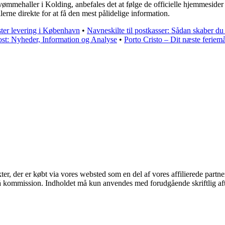
vømmehaller i Kolding, anbefales det at følge de officielle hjemmesider
rne direkte for at få den mest pålidelige information.
ter levering i København
•
Navneskilte til postkasser: Sådan skaber du
ost: Nyheder, Information og Analyse
•
Porto Cristo – Dit næste feriem
kter, der er købt via vores websted som en del af vores affilierede part
 få kommission. Indholdet må kun anvendes med forudgående skriftlig aft