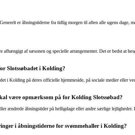
relt er åbningstiderne fra tidlig morgen til aften alle ugens dage, men 
re afhængigt af sæsonen og specielle arrangementer. Det er bedst at bes
or Slotssøbadet i Kolding?
 i Kolding på deres officielle hjemmeside, på sociale medier eller ved a
n skal være opmærksom på for Kolding Slotssøbad?
r ændrede åbningstider på helligdage eller andre særlige lejligheder. De
nger i åbningstiderne for svømmehaller i Kolding?