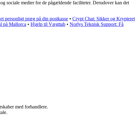
 og sociale medier for de pågældende faciliteter. Derudover kan det
 et personligt præg på din postkasse
•
Crypt Chat: Sikker og Krypteret
ål på Mallorca
•
Hjælp til Vægttab
•
Norlys Teknisk Support: Få
nerskaber med forhandlere.
ale.