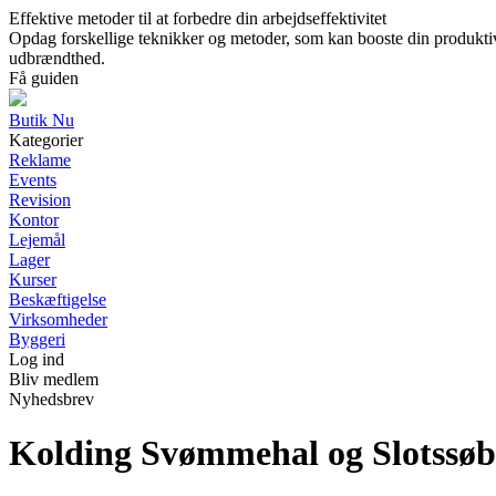
Effektive metoder til at forbedre din arbejdseffektivitet
Opdag forskellige teknikker og metoder, som kan booste din produktiv
udbrændthed.
Få guiden
Butik Nu
Kategorier
Reklame
Events
Revision
Kontor
Lejemål
Lager
Kurser
Beskæftigelse
Virksomheder
Byggeri
Log ind
Bliv medlem
Nyhedsbrev
Kolding Svømmehal og Slotssøba