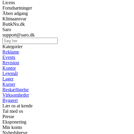
Licens
Forudsætninger
Åben adgang
Klimaansvar
ButikNu.dk
Saro
support@saro.dk
Kategorier
Reklame
Events
Revision
Kontor
Lejemål
Lager
Kurser
Beskæftigelse
Virksomheder
Byggeri
Lær os at kende
Tal med os
Presse
Eksponering
Min konto
Nyhedsbreve