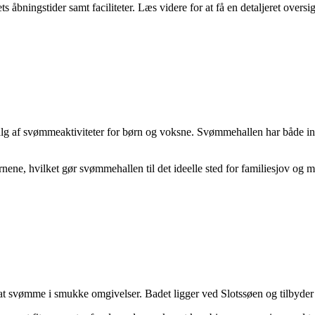
bningstider samt faciliteter. Læs videre for at få en detaljeret overs
valg af svømmeaktiviteter for børn og voksne. Svømmehallen har både 
rnene, hvilket gør svømmehallen til det ideelle sted for familiesjov og m
 at svømme i smukke omgivelser. Badet ligger ved Slotssøen og tilbyder