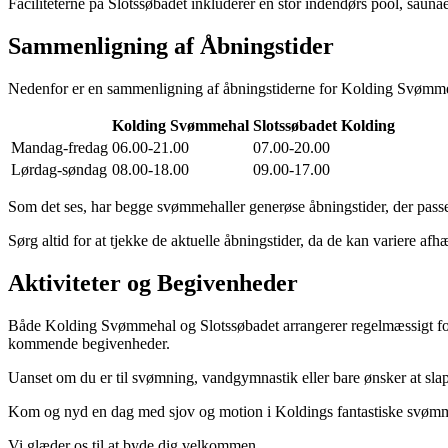
Faciliteterne på Slotssøbadet inkluderer en stor indendørs pool, saun
Sammenligning af Åbningstider
Nedenfor er en sammenligning af åbningstiderne for Kolding Svømme
Kolding Svømmehal
Slotssøbadet Kolding
Mandag-fredag
06.00-21.00
07.00-20.00
Lørdag-søndag
08.00-18.00
09.00-17.00
Som det ses, har begge svømmehaller generøse åbningstider, der passer
Sørg altid for at tjekke de aktuelle åbningstider, da de kan variere af
Aktiviteter og Begivenheder
Både Kolding Svømmehal og Slotssøbadet arrangerer regelmæssigt forsk
kommende begivenheder.
Uanset om du er til svømning, vandgymnastik eller bare ønsker at sla
Kom og nyd en dag med sjov og motion i Koldings fantastiske svømm
Vi glæder os til at byde dig velkommen.