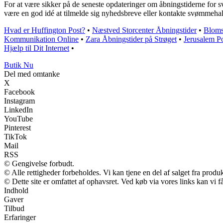
For at være sikker på de seneste opdateringer om åbningstiderne for s
være en god idé at tilmelde sig nyhedsbreve eller kontakte svømmehalle
Hvad er Huffington Post?
•
Næstved Storcenter Åbningstider
•
Bloms
Kommunikation Online
•
Zara Åbningstider på Strøget
•
Jerusalem P
Hjælp til Dit Internet
•
Butik Nu
Del med omtanke
X
Facebook
Instagram
LinkedIn
YouTube
Pinterest
TikTok
Mail
RSS
© Gengivelse forbudt.
© Alle rettigheder forbeholdes. Vi kan tjene en del af salget fra produ
© Dette site er omfattet af ophavsret. Ved køb via vores links kan vi
Indhold
Gaver
Tilbud
Erfaringer