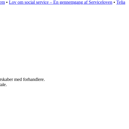
dem
•
Lov om social service – En gennemgang af Serviceloven
•
Telia
nerskaber med forhandlere.
ale.