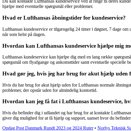
Du kan kontakte Lufthansas kundeservice ved at ringe til deres kunde
hjælpe med eventuelle spørgsmål eller problemer.
Hvad er Lufthansas åbningstider for kundeservice?
Lufthansas kundeservice er tilgængelig 24 timer i døgnet, 7 dage om 
når som helst på dagen.
Hvordan kan Lufthansas kundeservice hjælpe mig me
Lufthansas kundeservice kan hjælpe dig med en lang række spørgsmål og 
spørgsmål om flyafgange og ankomsttider samt eventuelle specielle be
Hvad gør jeg, hvis jeg har brug for akut hjælp uden 
Hvis du har brug for akut hjælp uden for Lufthansas normale åbningstid
problemer, der opstår uden for almindelig kontortid.
Hvordan kan jeg få fat i Lufthansas kundeservice, hvi
Hvis du befinder dig i udlandet og har brug for at kontakte Lufthansa
giver dig mulighed for at få hjælp og support, uanset hvor du befinder
Opdag Post Danmark Rundt 2023 og 2024 Ruter
•
Norlys Teknisk Sup