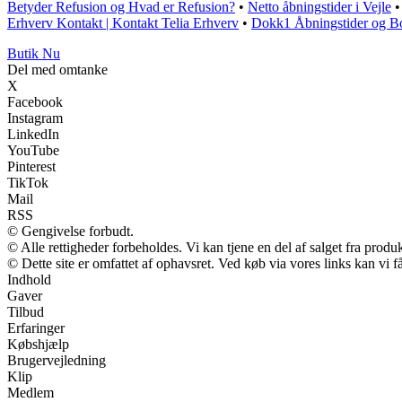
Betyder Refusion og Hvad er Refusion?
•
Netto åbningstider i Vejle
Erhverv Kontakt | Kontakt Telia Erhverv
•
Dokk1 Åbningstider og Bo
Butik Nu
Del med omtanke
X
Facebook
Instagram
LinkedIn
YouTube
Pinterest
TikTok
Mail
RSS
© Gengivelse forbudt.
© Alle rettigheder forbeholdes. Vi kan tjene en del af salget fra produ
© Dette site er omfattet af ophavsret. Ved køb via vores links kan vi
Indhold
Gaver
Tilbud
Erfaringer
Købshjælp
Brugervejledning
Klip
Medlem