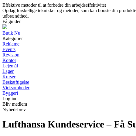
Effektive metoder til at forbedre din arbejdseffektivitet
Opdag forskellige teknikker og metoder, som kan booste din produktiv
udbrændthed.
Få guiden
Butik Nu
Kategorier
Reklame
Events
Revision
Kontor
Lejemål
Lager
Kurser
Beskæftigelse
Virksomheder
Byggeri
Log ind
Bliv medlem
Nyhedsbrev
Lufthansa Kundeservice – Få S