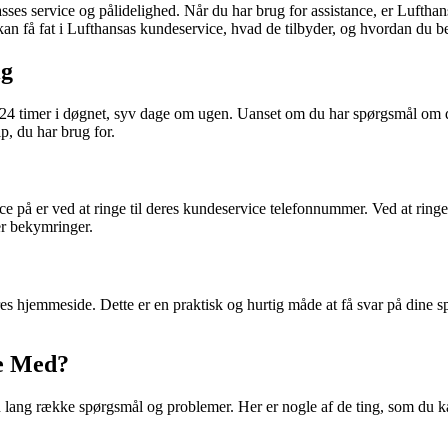
lasses service og pålidelighed. Når du har brug for assistance, er Luftha
kan få fat i Lufthansas kundeservice, hvad de tilbyder, og hvordan du b
ig
g 24 timer i døgnet, syv dage om ugen. Uanset om du har spørgsmål om d
p, du har brug for.
e på er ved at ringe til deres kundeservice telefonnummer. Ved at ring
er bekymringer.
es hjemmeside. Dette er en praktisk og hurtig måde at få svar på dine 
e Med?
n lang række spørgsmål og problemer. Her er nogle af de ting, som du kan