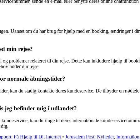
servicenummer, sende en e-mail eller benytte deres online chatfunktion
ugen. Uanset om du har brug for hjælp med en booking, ændringer i din
d min rejse?
problemer relateret til din rejse. Dette kan inkludere hjælp til booking
hov under din rejse.
for normale åbningstider?
er, kan du stadig kontakte deres kundeservice. De tilbyder en nødtelefon
s jeg befinder mig i udlandet?
s kundeservice, kan du ringe til deres internationale kundeservicenumm
 dig.
port: Få Hjælp til Dit Internet
•
Jerusalem Post: Nyheder, Information