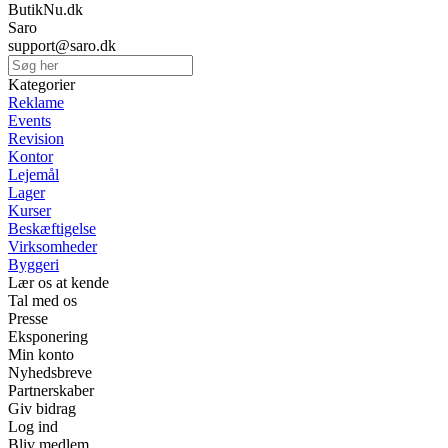
ButikNu.dk
Saro
support@saro.dk
Kategorier
Reklame
Events
Revision
Kontor
Lejemål
Lager
Kurser
Beskæftigelse
Virksomheder
Byggeri
Lær os at kende
Tal med os
Presse
Eksponering
Min konto
Nyhedsbreve
Partnerskaber
Giv bidrag
Log ind
Bliv medlem