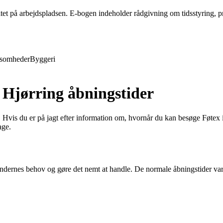
tet på arbejdspladsen. E-bogen indeholder rådgivning om tidsstyring, 
ksomheder
Byggeri
Hjørring åbningstider
is du er på jagt efter information om, hvornår du kan besøge Føtex i Hj
age.
dernes behov og gøre det nemt at handle. De normale åbningstider varier