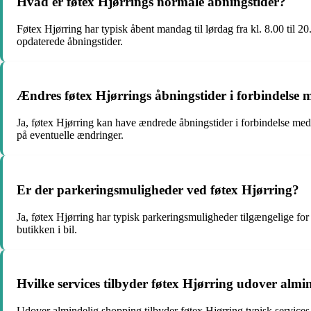
Hvad er føtex Hjørrings normale åbningstider?
Føtex Hjørring har typisk åbent mandag til lørdag fra kl. 8.00 til 20
opdaterede åbningstider.
Ændres føtex Hjørrings åbningstider i forbindelse 
Ja, føtex Hjørring kan have ændrede åbningstider i forbindelse med h
på eventuelle ændringer.
Er der parkeringsmuligheder ved føtex Hjørring?
Ja, føtex Hjørring har typisk parkeringsmuligheder tilgængelige fo
butikken i bil.
Hvilke services tilbyder føtex Hjørring udover almi
Udover almindelig shopping tilbyder føtex Hjørring typisk services