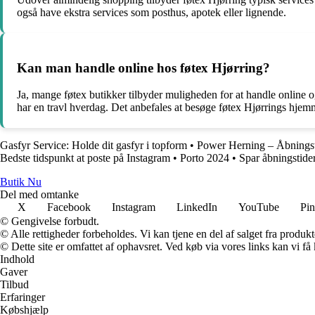
også have ekstra services som posthus, apotek eller lignende.
Kan man handle online hos føtex Hjørring?
Ja, mange føtex butikker tilbyder muligheden for at handle online 
har en travl hverdag. Det anbefales at besøge føtex Hjørrings hjemm
Gasfyr Service: Holde dit gasfyr i topform
•
Power Herning – Åbningst
Bedste tidspunkt at poste på Instagram
•
Porto 2024
•
Spar åbningstide
Butik Nu
Del med omtanke
X
Facebook
Instagram
LinkedIn
YouTube
Pin
© Gengivelse forbudt.
© Alle rettigheder forbeholdes. Vi kan tjene en del af salget fra produk
© Dette site er omfattet af ophavsret. Ved køb via vores links kan vi 
Indhold
Gaver
Tilbud
Erfaringer
Købshjælp