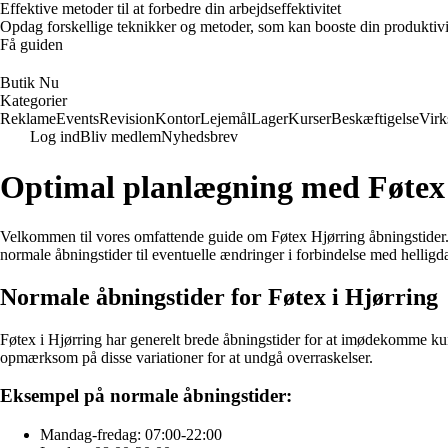
Effektive metoder til at forbedre din arbejdseffektivitet
Opdag forskellige teknikker og metoder, som kan booste din produktivi
Få guiden
Butik Nu
Kategorier
Reklame
Events
Revision
Kontor
Lejemål
Lager
Kurser
Beskæftigelse
Vir
Log ind
Bliv medlem
Nyhedsbrev
Optimal planlægning med Føtex 
Velkommen til vores omfattende guide om Føtex Hjørring åbningstider. Hv
normale åbningstider til eventuelle ændringer i forbindelse med helligd
Normale åbningstider for Føtex i Hjørring
Føtex i Hjørring har generelt brede åbningstider for at imødekomme kun
opmærksom på disse variationer for at undgå overraskelser.
Eksempel på normale åbningstider:
Mandag-fredag: 07:00-22:00