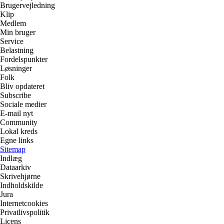
Brugervejledning
Klip
Medlem
Min bruger
Service
Belastning
Fordelspunkter
Løsninger
Folk
Bliv opdateret
Subscribe
Sociale medier
E-mail nyt
Community
Lokal kreds
Egne links
Sitemap
Indlæg
Dataarkiv
Skrivehjørne
Indholdskilde
Jura
Internetcookies
Privatlivspolitik
Licens