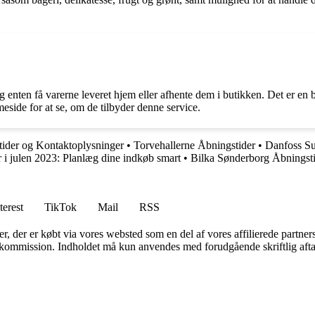
og enten få varerne leveret hjem eller afhente dem i butikken. Det er e
eside for at se, om de tilbyder denne service.
ider og Kontaktoplysninger
•
Torvehallerne Åbningstider
•
Danfoss Su
r i julen 2023: Planlæg dine indkøb smart
•
Bilka Sønderborg Åbningst
terest
TikTok
Mail
RSS
ter, der er købt via vores websted som en del af vores affilierede partne
få kommission. Indholdet må kun anvendes med forudgående skriftlig afta