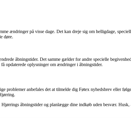
mme ændringer på visse dage. Det kan dreje sig om helligdage, speciell
e døre.
ændrede åbningstider. Det samme gælder for andre specielle begivenheder
at få opdaterede oplysninger om ændringer i åbningstider.
ge problemer anbefales det at tilmelde dig Føtex nyhedsbrev eller føl
Hjørring.
 Hjørrings åbningstider og planlægge dine indkøb uden besvær. Husk, at 