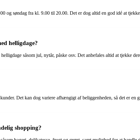
.00 og søndag fra kl. 9.00 til 20.00. Det er dog altid en god idé at tjek
med helligdage?
elligdage såsom jul, nytår, påske osv. Det anbefales altid at tjekke der
r kunder. Det kan dog variere afhængigt af beliggenheden, så det er en 
ndelig shopping?
 såsom bageri, delikatesse, frugt og grønt, samt mulighed for at handl