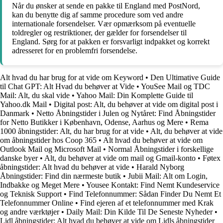
Når du ønsker at sende en pakke til England med PostNord,
kan du benytte dig af samme procedure som ved andre
internationale forsendelser. Vær opmærksom på eventuelle
toldregler og restriktioner, der gælder for forsendelser til
England. Sørg for at pakken er forsvarligt indpakket og korrekt
adresseret for en problemfri forsendelse.
Alt hvad du har brug for at vide om Keyword
•
Den Ultimative Guide
til Chat GPT: Alt Hvad du behøver at Vide
•
YouSee Mail og TDC
Mail: Alt, du skal vide
•
Yahoo Mail: Din Komplette Guide til
Yahoo.dk Mail
•
Digital post: Alt, du behøver at vide om digital post i
Danmark
•
Netto Åbningstider i Julen og Nytåret: Find Åbningstider
for Netto Butikker i København, Odense, Aarhus og Mere
•
Rema
1000 åbningstider: Alt, du har brug for at vide
•
Alt, du behøver at vide
om åbningstider hos Coop 365
•
Alt hvad du behøver at vide om
Outlook Mail og Microsoft Mail
•
Normal Åbningstider i forskellige
danske byer
•
Alt, du behøver at vide om mail og Gmail-konto
•
Føtex
åbningstider: Alt hvad du behøver at vide
•
Harald Nyborg
Åbningstider: Find din nærmeste butik
•
Jubii Mail: Alt om Login,
Indbakke og Meget Mere
•
Yousee Kontakt: Find Nemt Kundeservice
og Teknisk Support
•
Find Telefonnummer: Sådan Finder Du Nemt Et
Telefonnummer Online
•
Find ejeren af et telefonnummer med Krak
og andre værktøjer
•
Daily Mail: Din Kilde Til De Seneste Nyheder
•
Lidl åbningstider: Alt hvad du behøver at vide om Lidls åbningstider