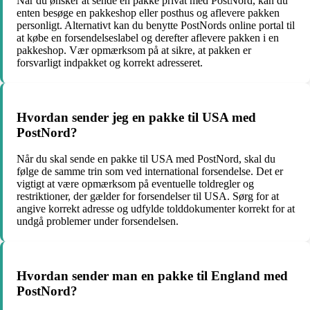
Når du ønsker at sende en pakke privat med PostNord, kan du
enten besøge en pakkeshop eller posthus og aflevere pakken
personligt. Alternativt kan du benytte PostNords online portal til
at købe en forsendelseslabel og derefter aflevere pakken i en
pakkeshop. Vær opmærksom på at sikre, at pakken er
forsvarligt indpakket og korrekt adresseret.
Hvordan sender jeg en pakke til USA med
PostNord?
Når du skal sende en pakke til USA med PostNord, skal du
følge de samme trin som ved international forsendelse. Det er
vigtigt at være opmærksom på eventuelle toldregler og
restriktioner, der gælder for forsendelser til USA. Sørg for at
angive korrekt adresse og udfylde tolddokumenter korrekt for at
undgå problemer under forsendelsen.
Hvordan sender man en pakke til England med
PostNord?