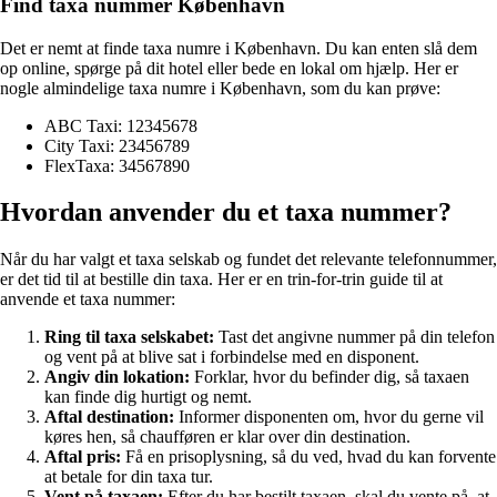
Find taxa nummer København
Det er nemt at finde taxa numre i København. Du kan enten slå dem
op online, spørge på dit hotel eller bede en lokal om hjælp. Her er
nogle almindelige taxa numre i København, som du kan prøve:
ABC Taxi: 12345678
City Taxi: 23456789
FlexTaxa: 34567890
Hvordan anvender du et taxa nummer?
Når du har valgt et taxa selskab og fundet det relevante telefonnummer,
er det tid til at bestille din taxa. Her er en trin-for-trin guide til at
anvende et taxa nummer:
Ring til taxa selskabet:
Tast det angivne nummer på din telefon
og vent på at blive sat i forbindelse med en disponent.
Angiv din lokation:
Forklar, hvor du befinder dig, så taxaen
kan finde dig hurtigt og nemt.
Aftal destination:
Informer disponenten om, hvor du gerne vil
køres hen, så chaufføren er klar over din destination.
Aftal pris:
Få en prisoplysning, så du ved, hvad du kan forvente
at betale for din taxa tur.
Vent på taxaen:
Efter du har bestilt taxaen, skal du vente på, at