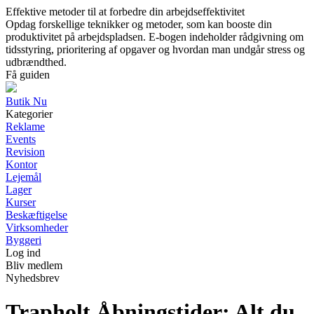
Effektive metoder til at forbedre din arbejdseffektivitet
Opdag forskellige teknikker og metoder, som kan booste din
produktivitet på arbejdspladsen. E-bogen indeholder rådgivning om
tidsstyring, prioritering af opgaver og hvordan man undgår stress og
udbrændthed.
Få guiden
Butik Nu
Kategorier
Reklame
Events
Revision
Kontor
Lejemål
Lager
Kurser
Beskæftigelse
Virksomheder
Byggeri
Log ind
Bliv medlem
Nyhedsbrev
Trapholt Åbningstider: Alt du