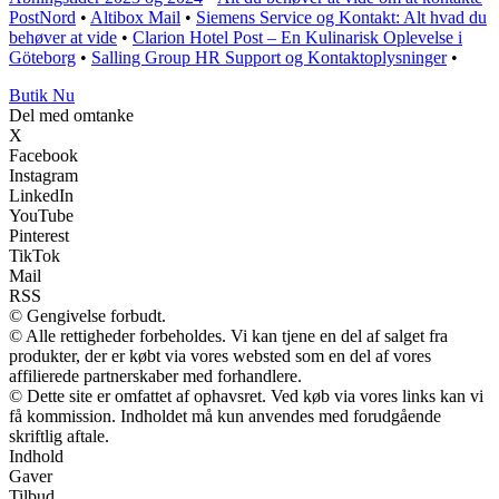
PostNord
•
Altibox Mail
•
Siemens Service og Kontakt: Alt hvad du
behøver at vide
•
Clarion Hotel Post – En Kulinarisk Oplevelse i
Göteborg
•
Salling Group HR Support og Kontaktoplysninger
•
Butik Nu
Del med omtanke
X
Facebook
Instagram
LinkedIn
YouTube
Pinterest
TikTok
Mail
RSS
© Gengivelse forbudt.
© Alle rettigheder forbeholdes. Vi kan tjene en del af salget fra
produkter, der er købt via vores websted som en del af vores
affilierede partnerskaber med forhandlere.
© Dette site er omfattet af ophavsret. Ved køb via vores links kan vi
få kommission. Indholdet må kun anvendes med forudgående
skriftlig aftale.
Indhold
Gaver
Tilbud