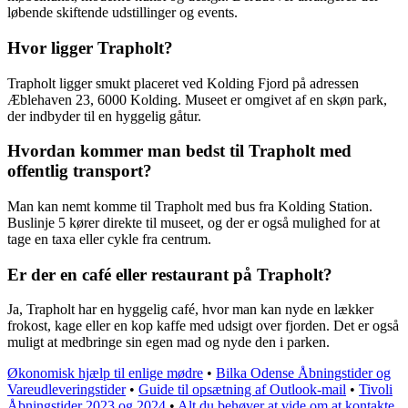
løbende skiftende udstillinger og events.
Hvor ligger Trapholt?
Trapholt ligger smukt placeret ved Kolding Fjord på adressen
Æblehaven 23, 6000 Kolding. Museet er omgivet af en skøn park,
der indbyder til en hyggelig gåtur.
Hvordan kommer man bedst til Trapholt med
offentlig transport?
Man kan nemt komme til Trapholt med bus fra Kolding Station.
Buslinje 5 kører direkte til museet, og der er også mulighed for at
tage en taxa eller cykle fra centrum.
Er der en café eller restaurant på Trapholt?
Ja, Trapholt har en hyggelig café, hvor man kan nyde en lækker
frokost, kage eller en kop kaffe med udsigt over fjorden. Det er også
muligt at medbringe sin egen mad og nyde den i parken.
Økonomisk hjælp til enlige mødre
•
Bilka Odense Åbningstider og
Vareudleveringstider
•
Guide til opsætning af Outlook-mail
•
Tivoli
Åbningstider 2023 og 2024
•
Alt du behøver at vide om at kontakte