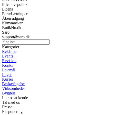
Privatlivspolitik
Licens
Forudsætninger
Åben adgang
Klimaansvar
ButikNu.dk
Saro
support@saro.dk
Kategorier
Reklame
Events
Revision
Kontor
Lejemål
Lager
Kurser
Beskæftigelse
Virksomheder
Byggeri
Lær os at kende
Tal med os
Presse
Eksponering