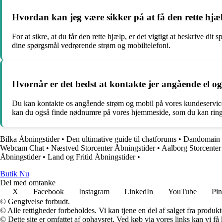
Hvordan kan jeg være sikker på at få den rette hjæl
For at sikre, at du får den rette hjælp, er det vigtigt at beskrive 
dine spørgsmål vedrørende strøm og mobiltelefoni.
Hvornår er det bedst at kontakte jer angående el o
Du kan kontakte os angående strøm og mobil på vores kundeservicet
kan du også finde nødnumre på vores hjemmeside, som du kan ringe
Bilka Åbningstider
•
Den ultimative guide til chatforums
•
Dandomain M
Webcam Chat
•
Næstved Storcenter Åbningstider
•
Aalborg Storcenter 
Åbningstider
•
Land og Fritid Åbningstider
•
Butik Nu
Del med omtanke
X
Facebook
Instagram
LinkedIn
YouTube
Pin
© Gengivelse forbudt.
© Alle rettigheder forbeholdes. Vi kan tjene en del af salget fra produk
© Dette site er omfattet af ophavsret. Ved køb via vores links kan vi 