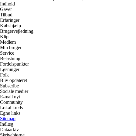
Indhold
Gaver
Tilbud
Erfaringer
Købshjælp
Brugervejledning
Klip
Medlem
Min bruger
Service
Belastning
Fordelspunkter
Løsninger
Folk
Bliv opdateret
Subscribe
Sociale medier
E-mail nyt
Community
Lokal kreds
Egne links
Sitemap
Indlæg
Dataarkiv
Skrivehjørne