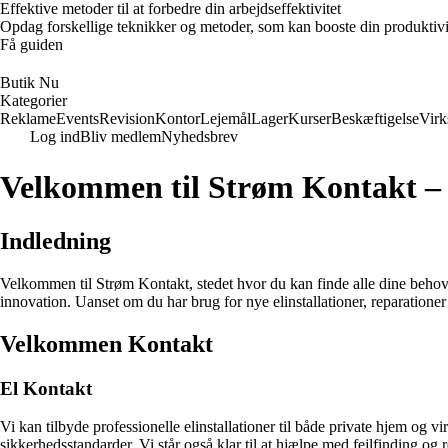
Effektive metoder til at forbedre din arbejdseffektivitet
Opdag forskellige teknikker og metoder, som kan booste din produktivi
Få guiden
Butik Nu
Kategorier
Reklame
Events
Revision
Kontor
Lejemål
Lager
Kurser
Beskæftigelse
Vir
Log ind
Bliv medlem
Nyhedsbrev
Velkommen til Strøm Kontakt – 
Indledning
Velkommen til Strøm Kontakt, stedet hvor du kan finde alle dine behov f
innovation. Uanset om du har brug for nye elinstallationer, reparationer 
Velkommen Kontakt
El Kontakt
Vi kan tilbyde professionelle elinstallationer til både private hjem og 
sikkerhedsstandarder. Vi står også klar til at hjælpe med fejlfinding og r