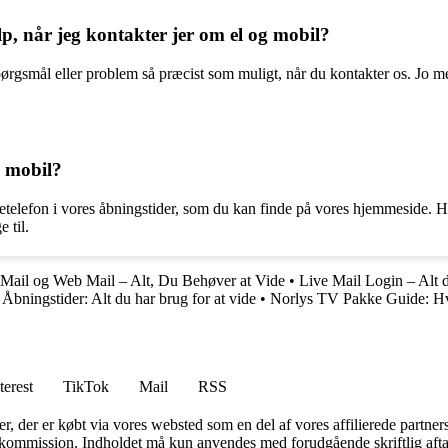
p, når jeg kontakter jer om el og mobil?
dit spørgsmål eller problem så præcist som muligt, når du kontakter os. J
g mobil?
elefon i vores åbningstider, som du kan finde på vores hjemmeside. Hv
 til.
ail og Web Mail – Alt, Du Behøver at Vide
•
Live Mail Login – Alt 
Åbningstider: Alt du har brug for at vide
•
Norlys TV Pakke Guide: H
terest
TikTok
Mail
RSS
ter, der er købt via vores websted som en del af vores affilierede partne
få kommission. Indholdet må kun anvendes med forudgående skriftlig afta