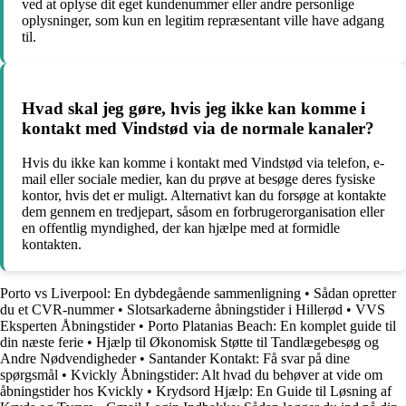
ved at oplyse dit eget kundenummer eller andre personlige
oplysninger, som kun en legitim repræsentant ville have adgang
til.
Hvad skal jeg gøre, hvis jeg ikke kan komme i
kontakt med Vindstød via de normale kanaler?
Hvis du ikke kan komme i kontakt med Vindstød via telefon, e-
mail eller sociale medier, kan du prøve at besøge deres fysiske
kontor, hvis det er muligt. Alternativt kan du forsøge at kontakte
dem gennem en tredjepart, såsom en forbrugerorganisation eller
en offentlig myndighed, der kan hjælpe med at formidle
kontakten.
Porto vs Liverpool: En dybdegående sammenligning
•
Sådan opretter
du et CVR-nummer
•
Slotsarkaderne åbningstider i Hillerød
•
VVS
Eksperten Åbningstider
•
Porto Platanias Beach: En komplet guide til
din næste ferie
•
Hjælp til Økonomisk Støtte til Tandlægebesøg og
Andre Nødvendigheder
•
Santander Kontakt: Få svar på dine
spørgsmål
•
Kvickly Åbningstider: Alt hvad du behøver at vide om
åbningstider hos Kvickly
•
Krydsord Hjælp: En Guide til Løsning af