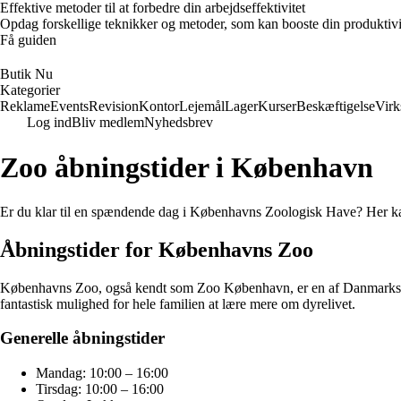
Effektive metoder til at forbedre din arbejdseffektivitet
Opdag forskellige teknikker og metoder, som kan booste din produktivi
Få guiden
Butik Nu
Kategorier
Reklame
Events
Revision
Kontor
Lejemål
Lager
Kurser
Beskæftigelse
Vir
Log ind
Bliv medlem
Nyhedsbrev
Zoo åbningstider i København
Er du klar til en spændende dag i Københavns Zoologisk Have? Her kan 
Åbningstider for Københavns Zoo
Københavns Zoo, også kendt som Zoo København, er en af Danmarks mest
fantastisk mulighed for hele familien at lære mere om dyrelivet.
Generelle åbningstider
Mandag: 10:00 – 16:00
Tirsdag: 10:00 – 16:00