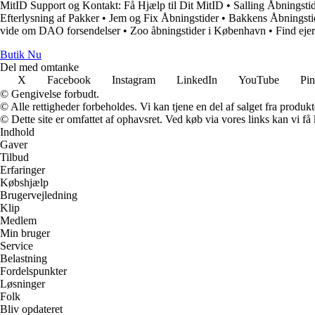
MitID Support og Kontakt: Få Hjælp til Dit MitID
•
Salling Åbningstid
Efterlysning af Pakker
•
Jem og Fix Åbningstider
•
Bakkens Åbningsti
vide om DAO forsendelser
•
Zoo åbningstider i København
•
Find eje
Butik Nu
Del med omtanke
X
Facebook
Instagram
LinkedIn
YouTube
Pin
© Gengivelse forbudt.
© Alle rettigheder forbeholdes. Vi kan tjene en del af salget fra produk
© Dette site er omfattet af ophavsret. Ved køb via vores links kan vi 
Indhold
Gaver
Tilbud
Erfaringer
Købshjælp
Brugervejledning
Klip
Medlem
Min bruger
Service
Belastning
Fordelspunkter
Løsninger
Folk
Bliv opdateret