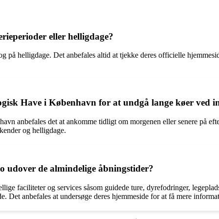
rieperioder eller helligdage?
på helligdage. Det anbefales altid at tjekke deres officielle hjemmesi
ogisk Have i København for at undgå lange køer ved 
havn anbefales det at ankomme tidligt om morgenen eller senere på ef
kender og helligdage.
oo udover de almindelige åbningstider?
ige faciliteter og services såsom guidede ture, dyrefodringer, legeplad
. Det anbefales at undersøge deres hjemmeside for at få mere informatio