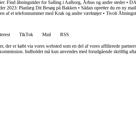
er: Find åbningstider for Salling i Aalborg, Århus og andre steder
•
DAO
der 2023: Planlæg Dit Besøg på Bakken
•
Sådan opretter du en ny mail
ren af et telefonnummer med Krak og andre værktøjer
•
Tivoli Åbnings
terest
TikTok
Mail
RSS
ter, der er købt via vores websted som en del af vores affilierede partne
få kommission. Indholdet må kun anvendes med forudgående skriftlig afta