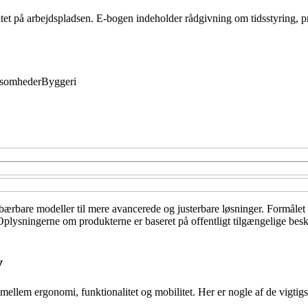
tet på arbejdspladsen. E-bogen indeholder rådgivning om tidsstyring, 
ksomheder
Byggeri
bærbare modeller til mere avancerede og justerbare løsninger. Formålet er
l. Oplysningerne om produkterne er baseret på offentligt tilgængelige bes
v
mellem ergonomi, funktionalitet og mobilitet. Her er nogle af de vigtigst