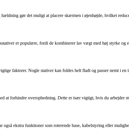
 og hældning gør det muligt at placere skærmen i øjenhøjde, hvilket reduc
msstativer er populære, fordi de kombinerer lav vægt med høj styrke og e
gtige faktorer. Nogle stativer kan foldes helt fladt og passer nemt i en 
ed at forhindre overophedning. Dette er især vigtigt, hvis du arbejder 
 har også ekstra funktioner som roterende base, kabelstyring eller muligh