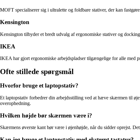
MOFT specialiserer sig i ultralette og foldbare stativer, der kan fastgøre
Kensington
Kensington tilbyder et bredt udvalg af ergonomiske stativer og dockingl
IKEA
IKEA har gjort ergonomiske arbejdspladser tilgængelige for alle med pri
Ofte stillede spørgsmål
Hvorfor bruge et laptopstativ?
Et laptopstativ forbedrer din arbejdsstilling ved at hæve skærmen til ø
overophedning.
Hvilken højde bør skærmen være i?
Skærmens øverste kant bør være i øjenhøjde, når du sidder oprejst. Det 
Kan jeg bruge et laptopstativ med eksternt tastatur?