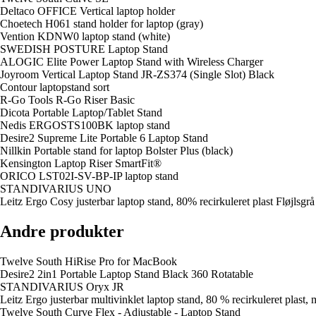
Deltaco OFFICE Vertical laptop holder
Choetech H061 stand holder for laptop (gray)
Vention KDNW0 laptop stand (white)
SWEDISH POSTURE Laptop Stand
ALOGIC Elite Power Laptop Stand with Wireless Charger
Joyroom Vertical Laptop Stand JR-ZS374 (Single Slot) Black
Contour laptopstand sort
R-Go Tools R-Go Riser Basic
Dicota Portable Laptop/Tablet Stand
Nedis ERGOSTS100BK laptop stand
Desire2 Supreme Lite Portable 6 Laptop Stand
Nillkin Portable stand for laptop Bolster Plus (black)
Kensington Laptop Riser SmartFit®
ORICO LST02I-SV-BP-IP laptop stand
STANDIVARIUS UNO
Leitz Ergo Cosy justerbar laptop stand, 80% recirkuleret plast Fløjlsgrå
Andre produkter
Twelve South HiRise Pro for MacBook
Desire2 2in1 Portable Laptop Stand Black 360 Rotatable
STANDIVARIUS Oryx JR
Leitz Ergo justerbar multivinklet laptop stand, 80 % recirkuleret plast,
Twelve South Curve Flex - Adjustable - Laptop Stand