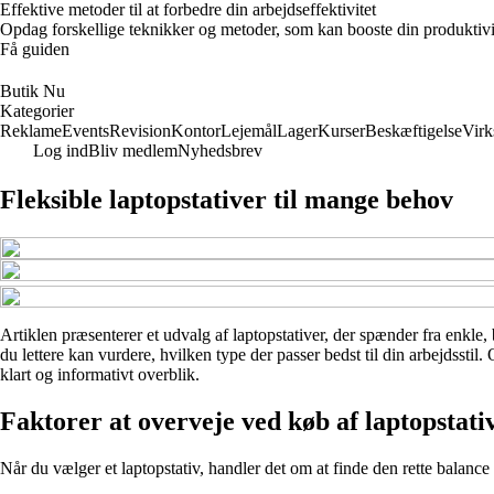
Effektive metoder til at forbedre din arbejdseffektivitet
Opdag forskellige teknikker og metoder, som kan booste din produktivi
Få guiden
Butik Nu
Kategorier
Reklame
Events
Revision
Kontor
Lejemål
Lager
Kurser
Beskæftigelse
Vir
Log ind
Bliv medlem
Nyhedsbrev
Fleksible laptopstativer til mange behov
Artiklen præsenterer et udvalg af laptopstativer, der spænder fra enkle, 
du lettere kan vurdere, hvilken type der passer bedst til din arbejdssti
klart og informativt overblik.
Faktorer at overveje ved køb af laptopstati
Når du vælger et laptopstativ, handler det om at finde den rette balance 