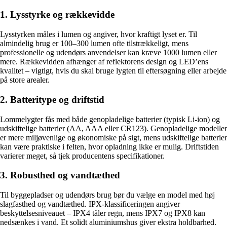
1. Lysstyrke og rækkevidde
Lysstyrken måles i lumen og angiver, hvor kraftigt lyset er. Til
almindelig brug er 100–300 lumen ofte tilstrækkeligt, mens
professionelle og udendørs anvendelser kan kræve 1000 lumen eller
mere. Rækkevidden afhænger af reflektorens design og LED’ens
kvalitet – vigtigt, hvis du skal bruge lygten til eftersøgning eller arbejde
på store arealer.
2. Batteritype og driftstid
Lommelygter fås med både genopladelige batterier (typisk Li-ion) og
udskiftelige batterier (AA, AAA eller CR123). Genopladelige modeller
er mere miljøvenlige og økonomiske på sigt, mens udskiftelige batterier
kan være praktiske i felten, hvor opladning ikke er mulig. Driftstiden
varierer meget, så tjek producentens specifikationer.
3. Robusthed og vandtæthed
Til byggepladser og udendørs brug bør du vælge en model med høj
slagfasthed og vandtæthed. IPX-klassificeringen angiver
beskyttelsesniveauet – IPX4 tåler regn, mens IPX7 og IPX8 kan
nedsænkes i vand. Et solidt aluminiumshus giver ekstra holdbarhed.