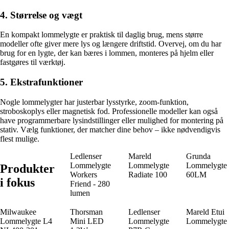
4. Størrelse og vægt
En kompakt lommelygte er praktisk til daglig brug, mens større
modeller ofte giver mere lys og længere driftstid. Overvej, om du har
brug for en lygte, der kan bæres i lommen, monteres på hjelm eller
fastgøres til værktøj.
5. Ekstrafunktioner
Nogle lommelygter har justerbar lysstyrke, zoom-funktion,
stroboskoplys eller magnetisk fod. Professionelle modeller kan også
have programmerbare lysindstillinger eller mulighed for montering på
stativ. Vælg funktioner, der matcher dine behov – ikke nødvendigvis
flest mulige.
Ledlenser
Mareld
Grunda
Lommelygte
Lommelygte
Lommelygte
Produkter
Workers
Radiate 100
60LM
i fokus
Friend - 280
lumen
Milwaukee
Thorsman
Ledlenser
Mareld Etui
Lommelygte L4
Mini LED
Lommelygte
Lommelygte