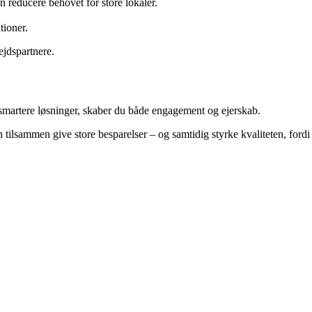
n reducere behovet for store lokaler.
tioner.
ejdspartnere.
 smartere løsninger, skaber du både engagement og ejerskab.
tilsammen give store besparelser – og samtidig styrke kvaliteten, fordi