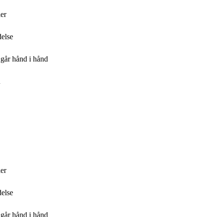
ler
delse
 går hånd i hånd
n
ler
delse
 går hånd i hånd