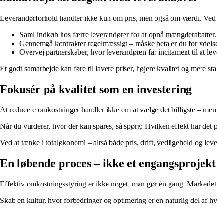
Leverandørforhold handler ikke kun om pris, men også om værdi. Ved a
Saml indkøb hos færre leverandører for at opnå mængderabatter.
Gennemgå kontrakter regelmæssigt – måske betaler du for ydelser
Overvej partnerskaber, hvor leverandøren får incitament til at lev
Et godt samarbejde kan føre til lavere priser, højere kvalitet og mere sta
Fokusér på kvalitet som en investering
At reducere omkostninger handler ikke om at vælge det billigste – men d
Når du vurderer, hvor der kan spares, så spørg: Hvilken effekt har det 
Ved at tænke i totaløkonomi – altså både pris, drift, vedligehold og l
En løbende proces – ikke et engangsprojekt
Effektiv omkostningsstyring er ikke noget, man gør én gang. Markedet,
Skab en kultur, hvor forbedringer og optimering er en naturlig del af 