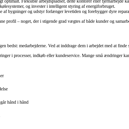
 optimalt. Fleksible arbejdspladser, delte kontorer eller fjernarbejde ka
lesystemer, og invester i intelligent styring af energiforbruget.
 af bygninger og udstyr forlænger levetiden og forebygger dyre repara
ne profil – noget, der i stigende grad vægtes af både kunder og samarb
agen bedst: medarbejderne. Ved at inddrage dem i arbejdet med at finde
inger i processer, indkøb eller kundeservice. Mange små ændringer kan 
ler
delse
 går hånd i hånd
n