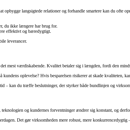
t opbygge langsigtede relationer og forhandle smartere kan du ofte op
, du ikke længere har brug for.
ere effektivt og bæredygtigt.
bile leverancer.
et mest værdiskabende. Kvalitet betaler sig i længden, fordi den mindsk
på kundens oplevelse? Hvis besparelsen risikerer at skade kvaliteten, k
evetid – kan du træffe beslutninger, der styrker både bundlinjen og vi
 teknologien og kundernes forventninger ændrer sig konstant, og derfo
hverdagen. Det gør virksomheden mere robust, mere konkurrencedygtig – o