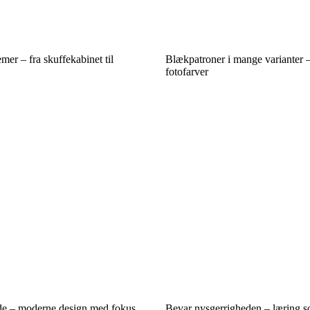
mer – fra skuffekabinet til
Blækpatroner i mange varianter – f
fotofarver
 – moderne design med fokus
Bevar nysgerrigheden – læring s