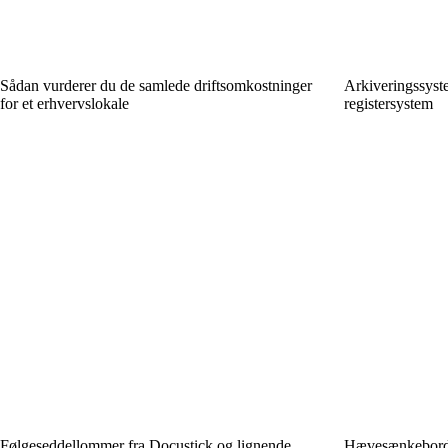
Sådan vurderer du de samlede driftsomkostninger
Arkiveringssyste
for et erhvervslokale
registersystem
Følgeseddellommer fra Docustick og lignende
Hævesænkeborde