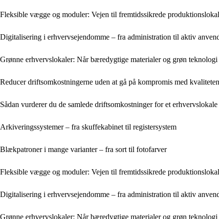
Fleksible vægge og moduler: Vejen til fremtidssikrede produktionsloka
Digitalisering i erhvervsejendomme – fra administration til aktiv anven
Grønne erhvervslokaler: Når bæredygtige materialer og grøn teknologi
Reducer driftsomkostningerne uden at gå på kompromis med kvalitete
Sådan vurderer du de samlede driftsomkostninger for et erhvervslokale
Arkiveringssystemer – fra skuffekabinet til registersystem
Blækpatroner i mange varianter – fra sort til fotofarver
Fleksible vægge og moduler: Vejen til fremtidssikrede produktionsloka
Digitalisering i erhvervsejendomme – fra administration til aktiv anven
Grønne erhvervslokaler: Når bæredygtige materialer og grøn teknologi