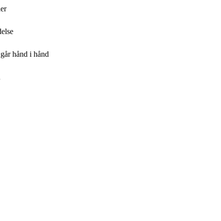
ler
delse
 går hånd i hånd
n