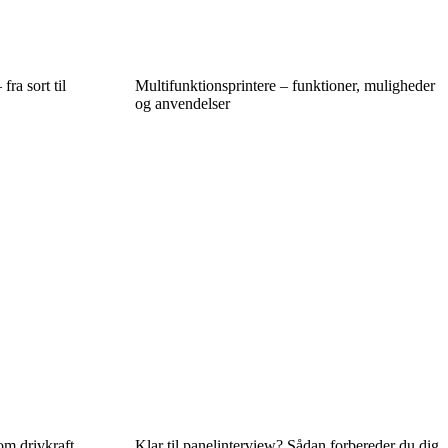
ra sort til
Multifunktionsprintere – funktioner, muligheder
og anvendelser
om drivkraft
Klar til panelinterview? Sådan forbereder du dig