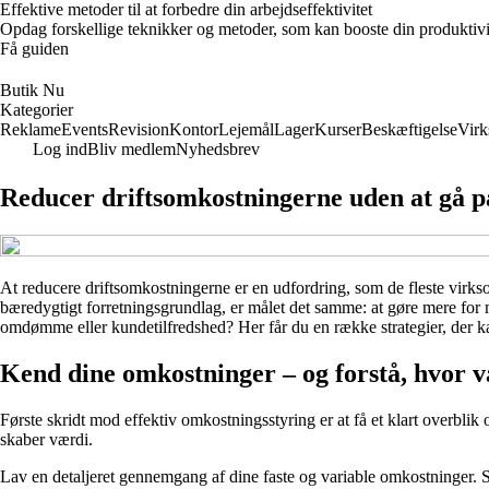
Effektive metoder til at forbedre din arbejdseffektivitet
Opdag forskellige teknikker og metoder, som kan booste din produktivi
Få guiden
Butik Nu
Kategorier
Reklame
Events
Revision
Kontor
Lejemål
Lager
Kurser
Beskæftigelse
Vir
Log ind
Bliv medlem
Nyhedsbrev
Reducer driftsomkostningerne uden at gå 
At reducere driftsomkostningerne er en udfordring, som de fleste virkso
bæredygtigt forretningsgrundlag, er målet det samme: at gøre mere fo
omdømme eller kundetilfredshed? Her får du en række strategier, der ka
Kend dine omkostninger – og forstå, hvor 
Første skridt mod effektiv omkostningsstyring er at få et klart overblik
skaber værdi.
Lav en detaljeret gennemgang af dine faste og variable omkostninger. S