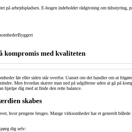
tet på arbejdspladsen. E-bogen indeholder rådgivning om tidsstyring, 
ksomheder
Byggeri
på kompromis med kvaliteten
mheder før eller siden står overfor. Uanset om det handler om at frigøre
r mindre. Men hvordan skærer man ned på udgifterne uden at gå på kom
n hjælpe dig med at finde den rette balance.
værdien skabes
 over, hvor pengene bruges. Mange virksomheder har et generelt billede af
pørg dig selv: