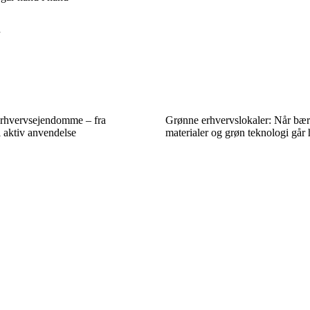
n
 erhvervsejendomme – fra
Grønne erhvervslokaler: Når bæ
l aktiv anvendelse
materialer og grøn teknologi går