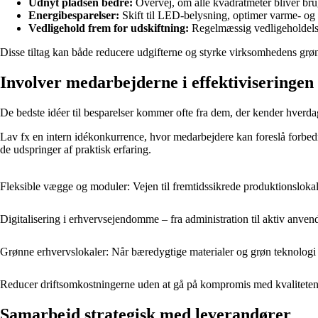
Udnyt pladsen bedre:
Overvej, om alle kvadratmeter bliver brugt
Energibesparelser:
Skift til LED-belysning, optimer varme- og kø
Vedligehold frem for udskiftning:
Regelmæssig vedligeholdelse
Disse tiltag kan både reducere udgifterne og styrke virksomhedens grøn
Involver medarbejderne i effektiviseringen
De bedste idéer til besparelser kommer ofte fra dem, der kender hverd
Lav fx en intern idékonkurrence, hvor medarbejdere kan foreslå forbedr
de udspringer af praktisk erfaring.
Fleksible vægge og moduler: Vejen til fremtidssikrede produktionsloka
Digitalisering i erhvervsejendomme – fra administration til aktiv anven
Grønne erhvervslokaler: Når bæredygtige materialer og grøn teknologi
Reducer driftsomkostningerne uden at gå på kompromis med kvalitete
Samarbejd strategisk med leverandører